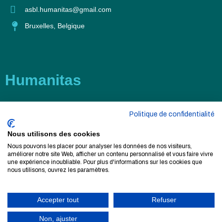
asbl.humanitas@gmail.com
Bruxelles, Belgique
Humanitas
Politique de confidentialité
+228 90 00 28 93‬
Nous utilisons des cookies
+228 98 51 51 73‬
Nous pouvons les placer pour analyser les données de nos visiteurs,
contact@humanitas-asbl.com
améliorer notre site Web, afficher un contenu personnalisé et vous faire vivre
une expérience inoubliable. Pour plus d'informations sur les cookies que
nous utilisons, ouvrez les paramètres.
Lomé, Togo
Accepter tout
Refuser
Non, ajuster