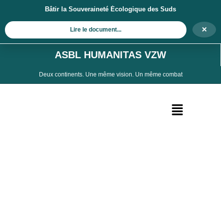
Aller
Bâtir la Souveraineté Écologique des Suds
au
×
contenu
Lire le document...
ASBL HUMANITAS VZW
Deux continents. Une même vision. Un même combat
Menu