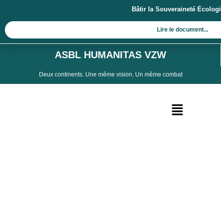
Aller
Bâtir la Souveraineté Écolo
au
contenu
Lire le document...
ASBL HUMANITAS VZW
Deux continents. Une même vision. Un même combat
Menu