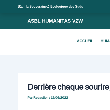
Aller
Bâtir la Souveraineté Écologique des Suds
au
contenu
Navigation
ASBL HUMANITAS VZW
des
articles
ACCUEIL
HUM
Derrière chaque sourire,
Par
Redaction
/
12/06/2022