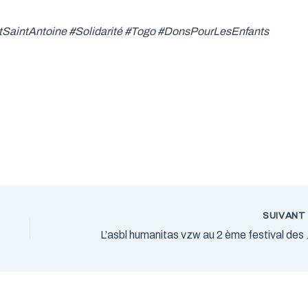
aintAntoine #Solidarité #Togo #DonsPourLesEnfants
SUIVAN
L’asbl humanita